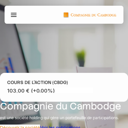
Aller
Panneau de gestion des cookies
au
contenu
COURS DE L’ACTION (CBDG)
Compagnie du Cambodge
est une société holding qui gère un portefeuille de participations.
Découvrir la société
Voir les publications