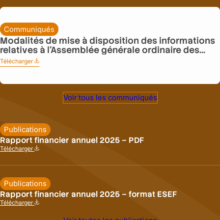
é
s
u
Communiqués
l
t
Modalités de mise à disposition des informations
a
relatives à l’Assemblée générale ordinaire des
t
actionnaires du vendredi 19 juin 2026
Télécharger
s
:
d
M
e
o
s
d
Voir tous les communiqués
v
a
o
l
t
i
e
Publications
t
s
Rapport financier annuel 2025 – PDF
é
A
Télécharger
s
s
:
d
s
R
e
e
a
m
m
Publications
p
i
b
p
Rapport financier annuel 2025 – format ESEF
s
l
o
e
Télécharger
é
r
à
:
e
t
d
R