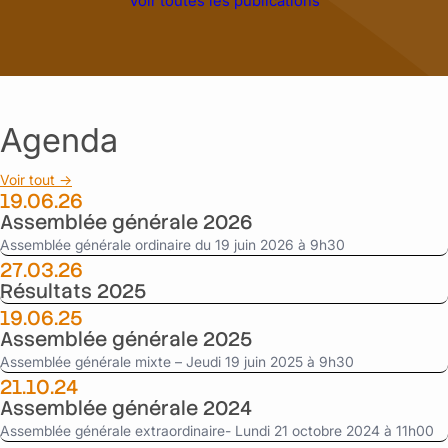
Voir toutes les publications
g
f
i
a
é
i
s
p
n
n
p
p
é
a
o
o
r
n
s
r
a
c
i
t
l
i
t
f
Agenda
e
e
i
i
o
r
o
n
r
a
Voir tout →
n
a
d
19.06.26
n
d
n
i
n
e
c
Assemblée générale 2026
n
u
s
i
a
Assemblée générale ordinaire du 19 juin 2026 à 9h30
e
i
e
i
27.03.26
l
n
r
r
Résultats 2025
2
f
a
e
0
o
n
19.06.25
d
2
r
n
e
Assemblée générale 2025
5
m
u
l
–
a
e
Assemblée générale mixte – Jeudi 19 juin 2025 à 9h30
a
P
t
l
21.10.24
s
D
i
2
Assemblée générale 2024
o
F
o
0
c
Assemblée générale extraordinaire- Lundi 21 octobre 2024 à 11h00
n
2
i